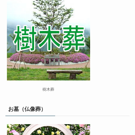
樹木葬
お墓（仏像葬）