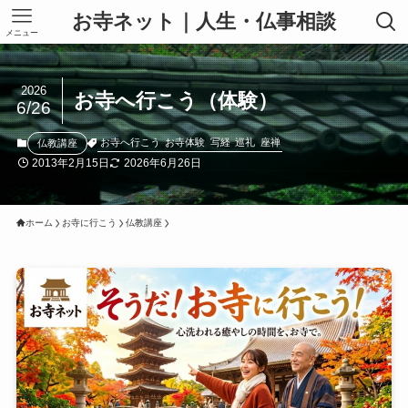
お寺ネット｜人生・仏事相談
メニュー
2026
お寺へ行こう（体験）
6/26
お寺へ行こう
お寺体験
写経
巡礼
座禅
仏教講座
2013年2月15日
2026年6月26日
ホーム
お寺に行こう
仏教講座