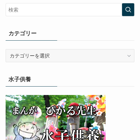
カテゴリー
カ
テ
ゴ
リ
水子供養
ー