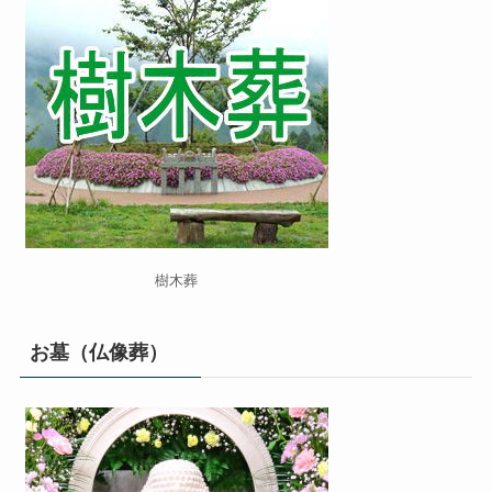
樹木葬
お墓（仏像葬）