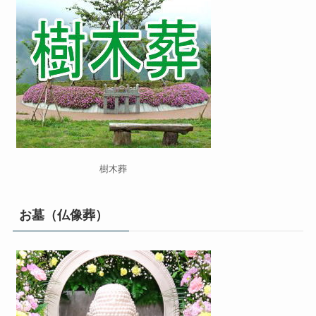
樹木葬
お墓（仏像葬）