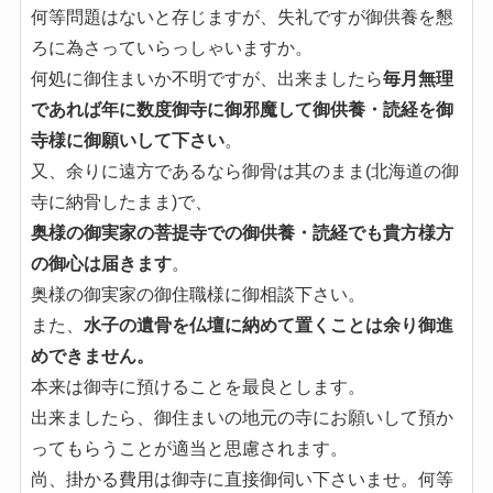
何等問題はないと存じますが、失礼ですが御供養を懇
ろに為さっていらっしゃいますか。
何処に御住まいか不明ですが、出来ましたら
毎月無理
であれば年に数度御寺に御邪魔して御供養・読経を御
寺様に御願いして下さい
。
又、余りに遠方であるなら御骨は其のまま(北海道の御
寺に納骨したまま)で、
奥様の御実家の菩提寺での御供養・読経でも貴方様方
の御心は届きます
。
奥様の御実家の御住職様に御相談下さい。
また、
水子の遺骨を仏壇に納めて置くことは余り御進
めできません。
本来は御寺に預けることを最良とします。
出来ましたら、御住まいの地元の寺にお願いして預か
ってもらうことが適当と思慮されます。
尚、掛かる費用は御寺に直接御伺い下さいませ。何等