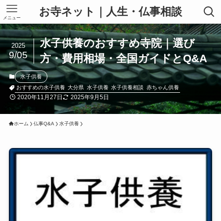
お寺ネット｜人生・仏事相談
メニュー
水子供養のおすすめ寺院｜選び
2025
9/05
方・費用相場・全国ガイドとQ&A
水子供養
おすすめの水子供養
大分県
水子供養
水子供養相談
赤ちゃん供養
2020年11月27日
2025年9月5日
ホーム
仏事Q&A
水子供養