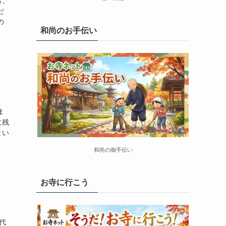
ら、
だ
の
和尚のお手伝い
ま
に残
とい
和尚の御手伝い
お寺に行こう
代