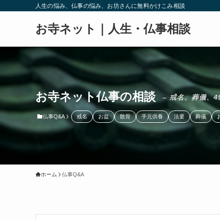
人生の悩み、仏事の悩み、お坊さんに無料かけこみ相談
お寺ネット｜人生・仏事相談
お寺ネット仏事の相談
– 戒名、葬儀、4
仏事Q&A
戒名
お盆
散骨
手元供養
法要
葬儀
ホーム
仏事Q&A