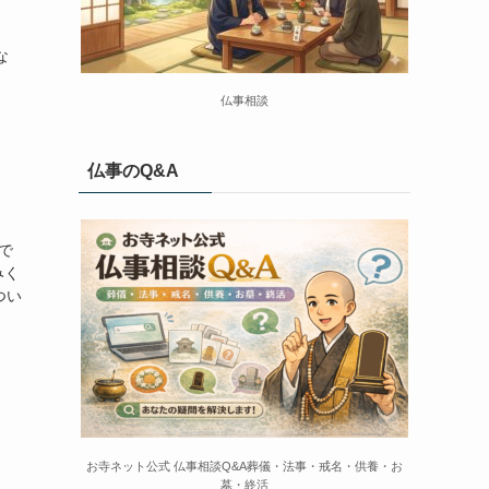
、
な
仏事相談
仏事のQ&A
で
みく
つい
お寺ネット公式 仏事相談Q&A葬儀・法事・戒名・供養・お
墓・終活