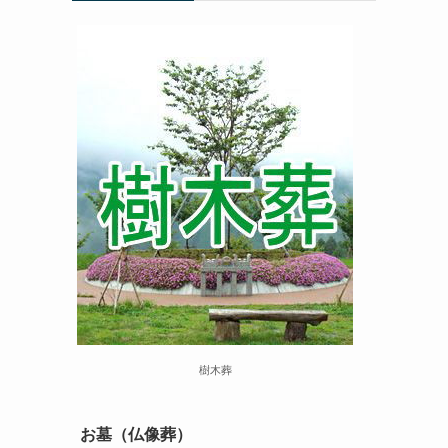
樹木葬
お墓（仏像葬）