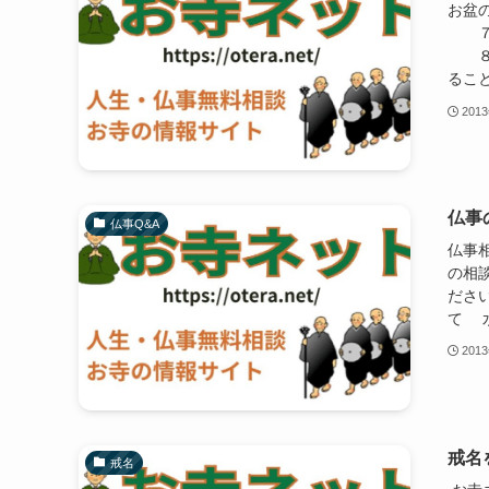
お盆
７月
８月
ること
201
仏事
仏事Q&A
仏事
の相
ださ
て 水
201
戒名
戒名