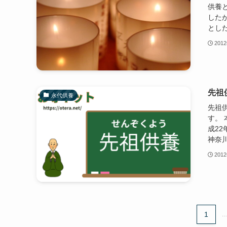
供養
した
とした
201
先祖
永代供養
先祖供
す。
成2
神奈川
201
1
..