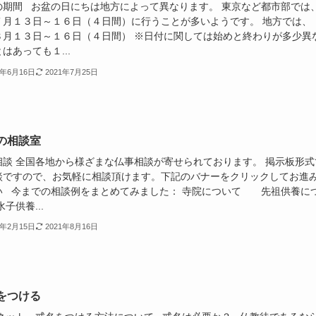
の期間 お盆の日にちは地方によって異なります。 東京など都市部では
１３日～１６日（４日間）に行うことが多いようです。 地方では、
１３日～１６日（４日間） ※日付に関しては始めと終わりが多少異
はあっても１...
3年6月16日
2021年7月25日
の相談室
相談 全国各地から様ざまな仏事相談が寄せられております。 掲示板形式
談ですので、お気軽に相談頂けます。下記のバナーをクリックしてお進
い 今までの相談例をまとめてみました： 寺院について 先祖供養に
子供養...
3年2月15日
2021年8月16日
をつける