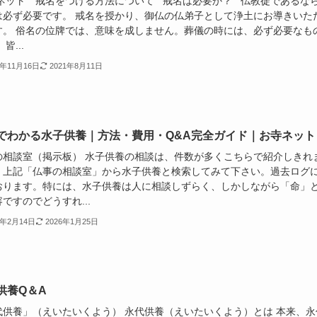
ネット 戒名をつける方法について 戒名は必要か？ 仏教徒であるな
は必ず必要です。 戒名を授かり、御仏の仏弟子として浄土にお導きいた
す。 俗名の位牌では、意味を成しません。葬儀の時には、必ず必要なも
皆...
2年11月16日
2021年8月11日
でわかる水子供養｜方法・費用・Q&A完全ガイド｜お寺ネット
の相談室（掲示板） 水子供養の相談は、件数が多くこちらで紹介しきれ
。上記「仏事の相談室」から水子供養と検索してみて下さい。過去ログ
おります。特には、水子供養は人に相談しずらく、しかしながら「命」
ですのでどうすれ...
2年2月14日
2026年1月25日
供養Q＆A
代供養」（えいたいくよう） 永代供養（えいたいくよう）とは 本来、永