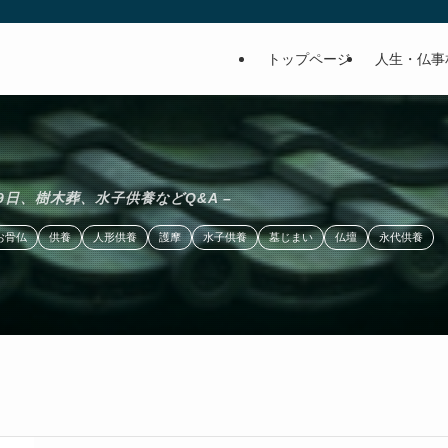
トップページ
人生・仏事
9日、樹木葬、水子供養などQ&A –
お骨仏
供養
人形供養
護摩
水子供養
墓じまい
仏壇
永代供養