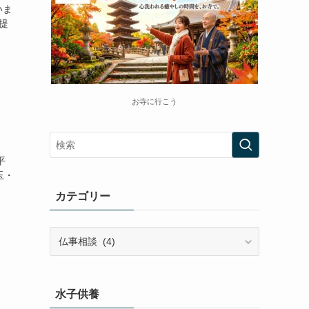
いま
提
お寺に行こう
平
玉・
カテゴリー
カ
テ
ゴ
リ
水子供養
ー