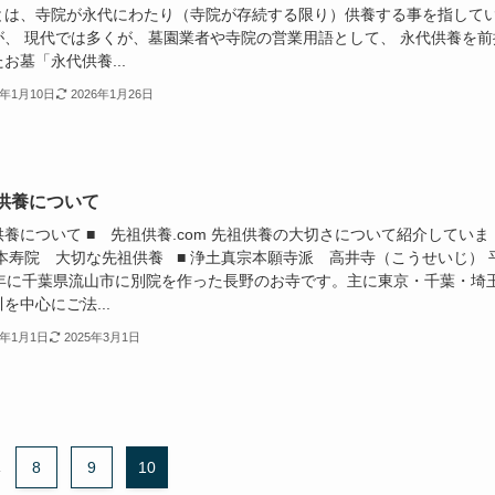
とは、寺院が永代にわたり（寺院が存続する限り）供養する事を指して
が、 現代では多くが、墓園業者や寺院の営業用語として、 永代供養を前
お墓「永代供養...
2年1月10日
2026年1月26日
供養について
養について ■ 先祖供養.com 先祖供養の大切さについて紹介していま
 本寿院 大切な先祖供養 ■ 浄土真宗本願寺派 高井寺（こうせいじ） 
2年に千葉県流山市に別院を作った長野のお寺です。主に東京・千葉・埼
を中心にご法...
2年1月1日
2025年3月1日
.
8
9
10