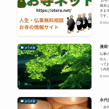
お寺
戒名
きま
です。 
201
漫画
水子供養
仏事
せん
って
う内容
201
永代
永代供養
「永