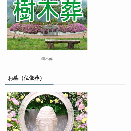
樹木葬
お墓（仏像葬）