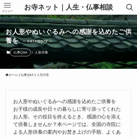
お寺ネット｜人生・仏事相談
メニュー
お人形やぬいぐるみへの感謝を込めたご供
養を
– category –
仏事Q&A
人形供養
ホーム
仏事Q&A
人形供養
お人形やぬいぐるみへの感謝を込めたご供養を
お子様の成長や日々の暮らしに寄り添ってくれた
お人形。その役目を終えるとき、感謝の心を添え
て供養しませんか？本ページでは、全国の寺院に
よる人形供養の案内やお焚き上げの手順、よくあ