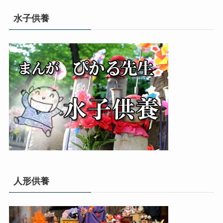
ゴ
リ
水子供養
ー
人形供養