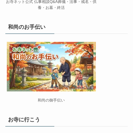
お寺ネット公式 仏事相談Q&A葬儀・法事・戒名・供
養・お墓・終活
和尚のお手伝い
和尚の御手伝い
お寺に行こう