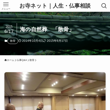
お寺ネット｜人生・仏事相談
メニュー
2015
海の自然葬 「散骨」
6/17
2014年10月4日
2015年6月17日
散骨
ホーム
仏事Q&A
散骨