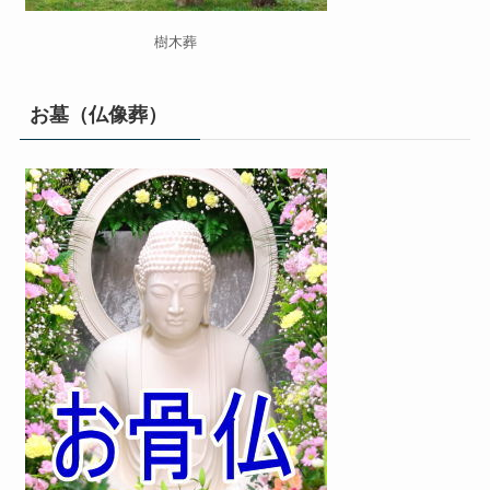
樹木葬
お墓（仏像葬）