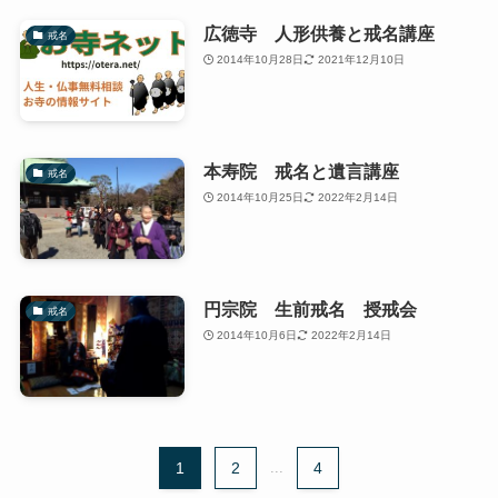
広徳寺 人形供養と戒名講座
戒名
2014年10月28日
2021年12月10日
本寿院 戒名と遺言講座
戒名
2014年10月25日
2022年2月14日
円宗院 生前戒名 授戒会
戒名
2014年10月6日
2022年2月14日
1
2
...
4