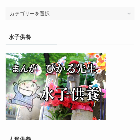
カ
テ
ゴ
リ
水子供養
ー
人形供養