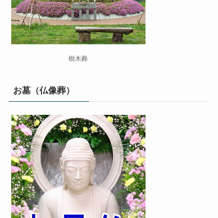
樹木葬
お墓（仏像葬）