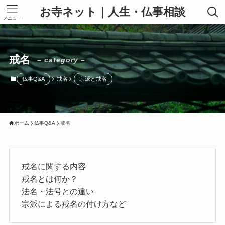
お寺ネット｜人生・仏事相談
メニュー
戒名
– category –
仏事Q&A
戒名
宗派と戒名
ホーム
仏事Q&A
戒名
戒名に関する内容
戒名とは何か？
法名・法号との違い
宗派による戒名の付け方など