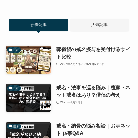
新着記事
人気記事
葬儀後の戒名授与を受付けるサイ
戒名
ト比較
2026年7月7日
2026年7月8日
戒名・法事を巡る悩み｜檀家・ネ
戒名
ット戒名はあり？僧侶の考え
2026年1月27日
戒名・納骨の悩み相談｜お寺ネッ
戒名
ト 仏事Q&A