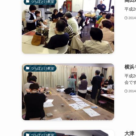
高田
つちぼとけ教室
平成
201
横浜
つちぼとけ教室
平成
会で
201
大津
つちぼとけ教室