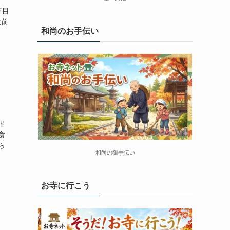
年目
生前
和尚のお手伝い
ド
食
ら
和尚の御手伝い
お寺に行こう