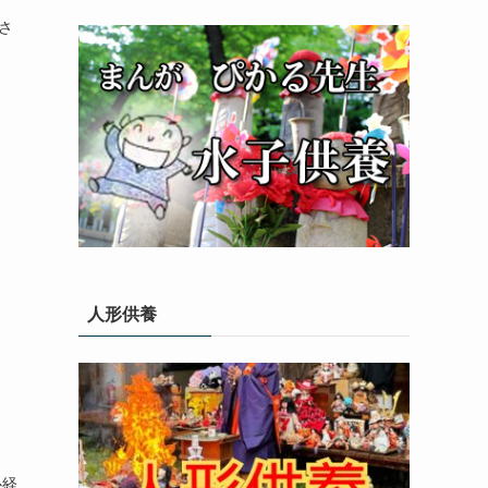
さ
人形供養
心経