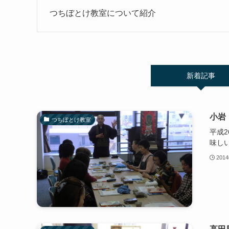
つちぼとけ教室について紹介
新着記事
小岩
つちぼとけ教室
平成
味し
201