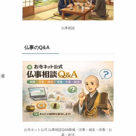
仏事相談
仏事のQ&A
反省
お寺ネット公式 仏事相談Q&A葬儀・法事・戒名・供養・お
墓・終活