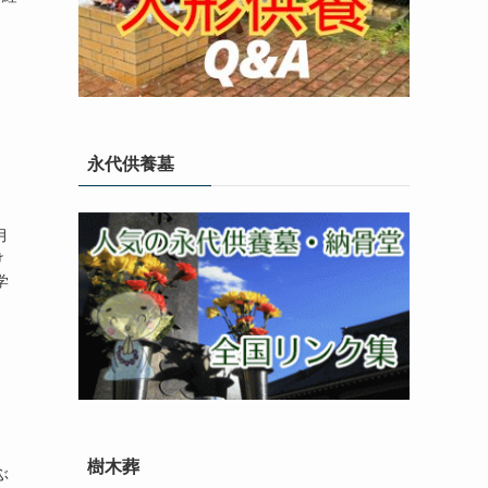
永代供養墓
月
け
学
樹木葬
ぶ