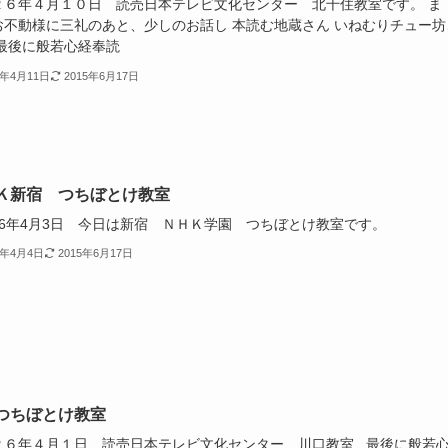
２６年４月１０日 読売日本テレビ文化センター 北千住教室です。 ま
お不動様に三礼のあと、少しのお話し 本読む地蔵さん いねむりチュー坊
 最後に般若心経奉読
4年4月11日
2015年6月17日
Ｋ新宿 つちぼとけ教室
26年4月3日 今日は新宿 ＮＨＫ学園 つちぼとけ教室です。
4年4月4日
2015年6月17日
つちぼとけ教室
２６年４月１日 読売日本テレビ文化センター 川口教室 最後に般若