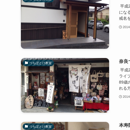
平成
にな
戒名
201
奈良
つちぼとけ教室
平成2
ライ
89
れる方
201
本寿
つちぼとけ教室