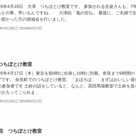
26年4月18日 大津 つちぼとけ教室です。 参加される生徒さんも、7
るとの事。早いもんですね。 大津絵「鬼の念仏」 最後に、ご夫婦で
を授かった方の授戒会を行いました。
4年4月19日
2015年6月17日
つちぼとけ教室
6年4月17日（木）東京を朝4時に出発し10時に到着。奈良まで6時間の
ブです。 奈良町でのつちぼとけ教室。「まほろば」 まずはおいしい昼
歳の参加者です 土鈴の話をしていると、なんと、高田馬場教室で土鈴を造
が入ってこられま...
4年4月18日
2015年6月17日
院 つちぼとけ教室