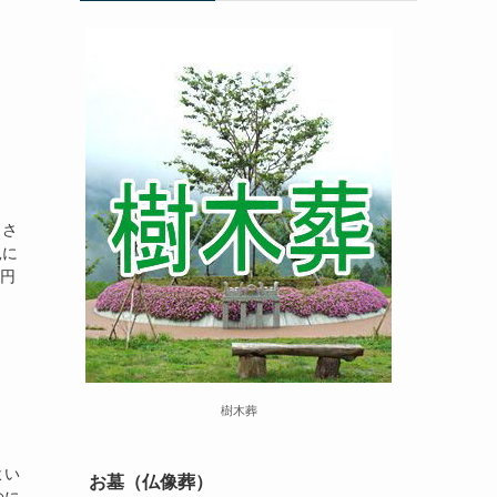
くさ
見に
円
樹木葬
よい
お墓（仏像葬）
のに