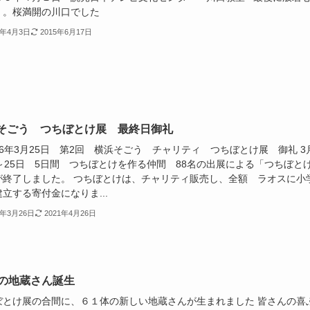
 。桜満開の川口でした
4年4月3日
2015年6月17日
そごう つちぼとけ展 最終日御礼
6年3月25日 第2回 横浜そごう チャリティ つちぼとけ展 御礼 3
日～25日 5日間 つちぼとけを作る仲間 88名の出展による「つちぼと
が終了しました。 つちぼとけは、チャリティ販売し、全額 ラオスに小
立する寄付金になりま...
4年3月26日
2021年4月26日
体の地蔵さん誕生
ぼとけ展の合間に、６１体の新しい地蔵さんが生まれました 皆さんの喜