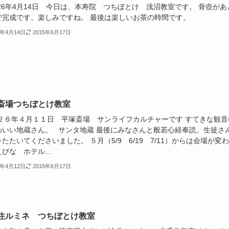
26年4月14日 今日は、本寿院 つちぼとけ 浅沼教室です。 骨壺があ
で完成です。楽しみですね。 最後は楽しいお茶の時間です。
4年4月14日
2015年6月17日
斎場つちぼとけ教室
２６年４月１１日 平塚斎場 サンライフカルチャーです すてきな観音
わいい地蔵さん。 サンタ地蔵 最後にみなさんと般若心経奉読。生徒さ
たたいてくださいました。 ５月（5/9 6/19 7/11）からは会場が変
びな ホテル...
4年4月12日
2015年6月17日
住ルミネ つちぼとけ教室