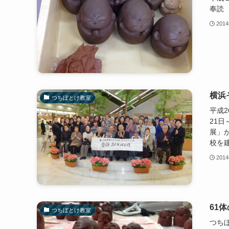
奉読
201
横浜
つちぼとけ教室
平成2
21
展」
校を建
201
61
つちぼとけ教室
つち