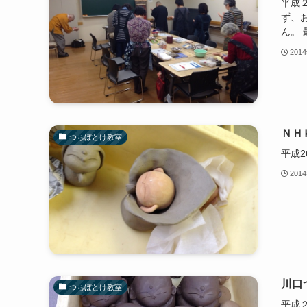
平成
ず、
ん。
201
ＮＨ
つちぼとけ教室
平成
201
川口
つちぼとけ教室
平成