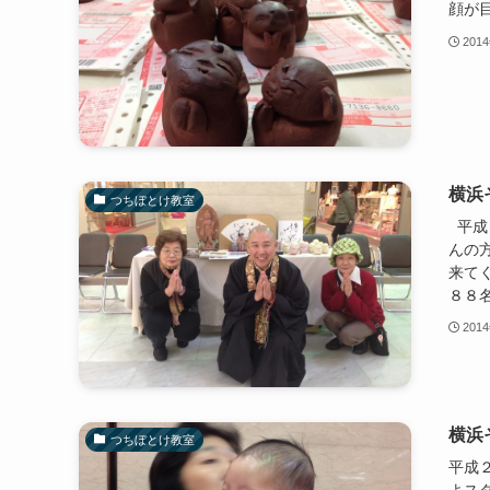
顔が
201
横浜
つちぼとけ教室
平成
んの
来て
８８名
201
横浜
つちぼとけ教室
平成
よス