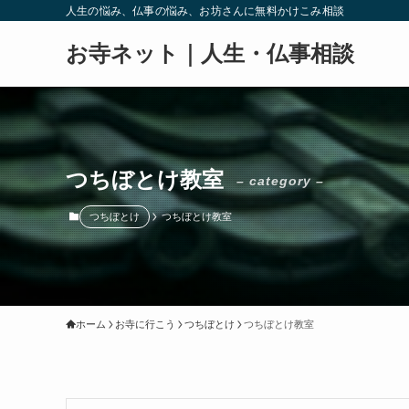
人生の悩み、仏事の悩み、お坊さんに無料かけこみ相談
お寺ネット｜人生・仏事相談
つちぼとけ教室
– category –
つちぼとけ
つちぼとけ教室
ホーム
お寺に行こう
つちぼとけ
つちぼとけ教室