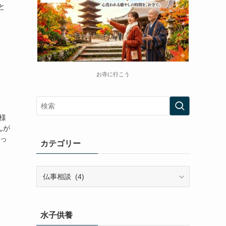
と
お寺に行こう
様
んが
わっ
カテゴリー
カ
テ
ゴ
リ
水子供養
ー