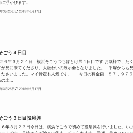
目に浮かびます。
4年3月25日
2015年6月17日
そごう４日目
２６年３月２４日 横浜そごうつちぼとけ展４日目です お陰様で、た
方が見に来てくださり、大賑わいの展示会となりました。 平塚からも
くださいました。マイ骨壺も人気です。 今日の募金額 ５７，９７５
の土...
4年3月25日
2015年6月17日
そごう３日目投扇興
２６年３月２３日今日は、横浜そごうで初めて投扇興を行いました。い
タートです。見物の方が徐々に集まってこられます。最初、ラオスのこ