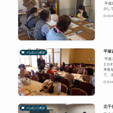
平成
少し
201
平塚
つちぼとけ教室
平成
とか
木魚を
て、え
201
北千
つちぼとけ教室