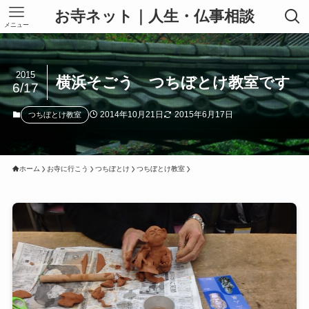
お寺ネット｜人生・仏事相談
メニュー
2015
横浜そごう つちぼとけ教室です
6/17
2014年10月21日
2015年6月17日
つちぼとけ教室
ホーム
お寺に行こう
つちぼとけ
つちぼとけ教室