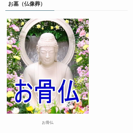
お墓（仏像葬）
お骨仏