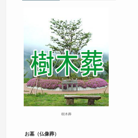
樹木葬
お墓（仏像葬）