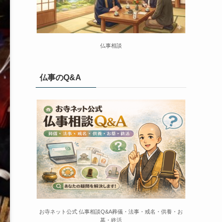
仏事相談
仏事のQ&A
お寺ネット公式 仏事相談Q&A葬儀・法事・戒名・供養・お
墓・終活