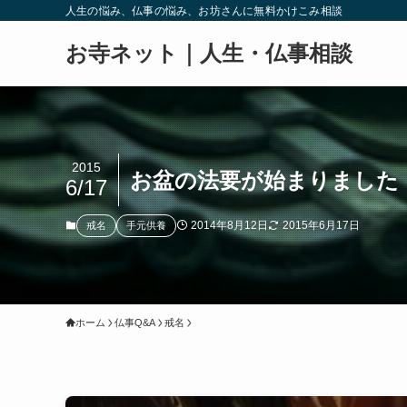
人生の悩み、仏事の悩み、お坊さんに無料かけこみ相談
お寺ネット｜人生・仏事相談
2015
お盆の法要が始まりました
6/17
2014年8月12日
2015年6月17日
戒名
手元供養
ホーム
仏事Q&A
戒名