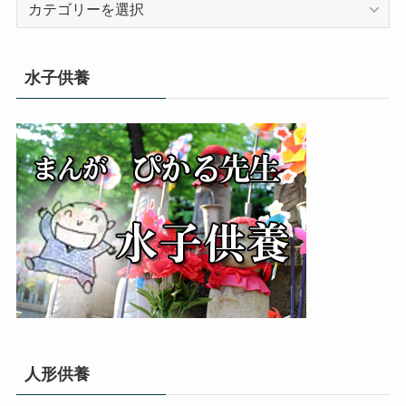
テ
ゴ
リ
水子供養
ー
人形供養