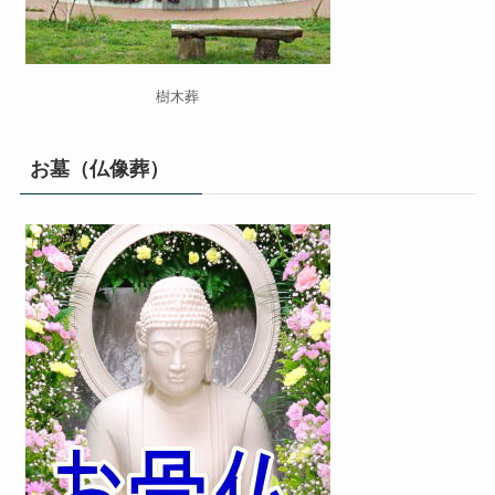
樹木葬
お墓（仏像葬）