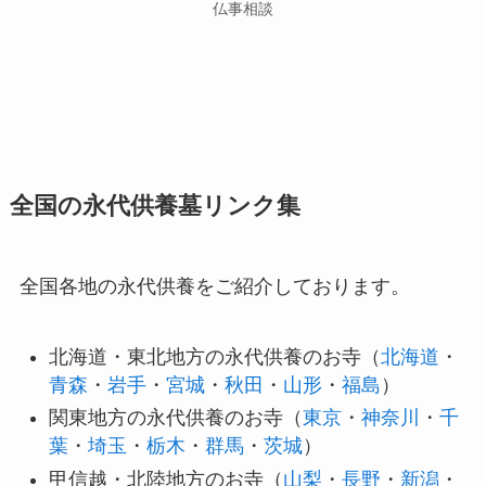
仏事相談
全国の永代供養墓リンク集
全国各地の永代供養をご紹介しております。
北海道・東北地方の永代供養のお寺（
北海道
・
青森
・
岩手
・
宮城
・
秋田
・
山形
・
福島
）
関東地方の永代供養のお寺（
東京
・
神奈川
・
千
葉
・
埼玉
・
栃木
・
群馬
・
茨城
）
甲信越・北陸地方のお寺（
山梨
・
長野
・
新潟
・