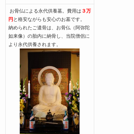
お骨仏による永代供養墓。費用は
３万
円
と格安ながらも安心のお墓です。
納められたご遺骨は、お骨仏（阿弥陀
如来像）の胎内に納骨し、当院僧侶に
より永代供養されます。