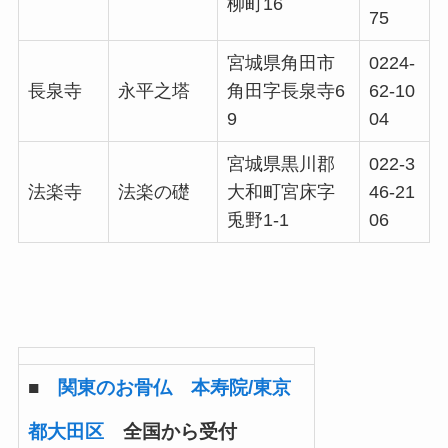
柳町16
75
宮城県角田市
0224-
長泉寺
永平之塔
角田字長泉寺6
62-10
9
04
宮城県黒川郡
022-3
法楽寺
法楽の礎
大和町宮床字
46-21
兎野1-1
06
■
関東のお骨仏 本寿院/東京
都大田区
全国から受付