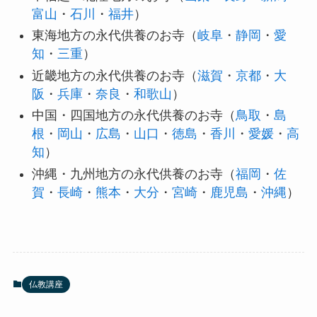
富山
・
石川
・
福井
）
東海地方の永代供養のお寺（
岐阜
・
静岡
・
愛
知
・
三重
）
近畿地方の永代供養のお寺（
滋賀
・
京都
・
大
阪
・
兵庫
・
奈良
・
和歌山
）
中国・四国地方の永代供養のお寺（
鳥取
・
島
根
・
岡山
・
広島
・
山口
・
徳島
・
香川
・
愛媛
・
高
知
）
沖縄・九州地方の永代供養のお寺（
福岡
・
佐
賀
・
長崎
・
熊本
・
大分
・
宮崎
・
鹿児島
・
沖縄
）
仏教講座