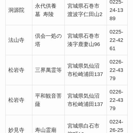
0225-
永代供養
宮城県石巻市
洞源院
24-13
墓 寿陵
渡波字仁田山2
89
0225-
倶会一処の
宮城県石巻市
法山寺
22-42
塔
湊字鹿妻山96
61
0226-
宮城県気仙沼
松岩寺
三界萬霊等
22-43
市松崎浦田137
79
0226-
平和観音菩
宮城県気仙沼
松岩寺
22-43
薩
市松崎浦田137
79
0224-
宮城県白石市
妙見寺
寿山霊廟
26-25