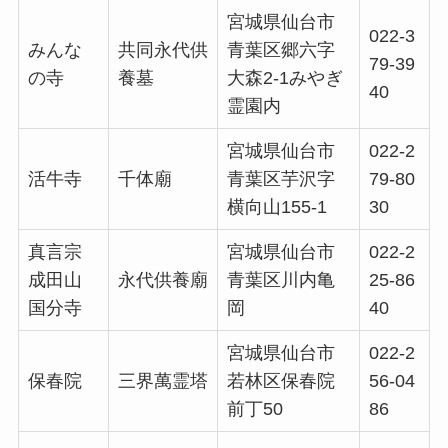
宮城県仙台市
022-3
みんな
共同永代供
青葉区郷六字
79-39
の寺
養墓
大森2-1みやぎ
40
霊園内
宮城県仙台市
022-2
活牛寺
千体廟
青葉区芋沢字
79-80
横向山155-1
30
真言宗
宮城県仙台市
022-2
成田山
永代供養廟
青葉区川内亀
25-86
国分寺
岡
40
宮城県仙台市
022-2
保春院
三界萬霊塔
若林区保春院
56-04
前丁50
86