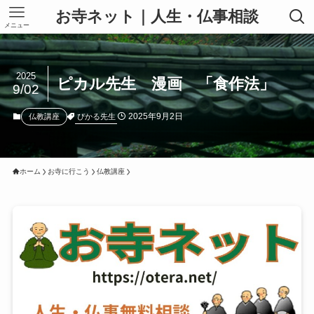
お寺ネット｜人生・仏事相談
メニュー
2025
ピカル先生 漫画 「食作法」
9/02
2025年9月2日
ぴかる先生
仏教講座
ホーム
お寺に行こう
仏教講座