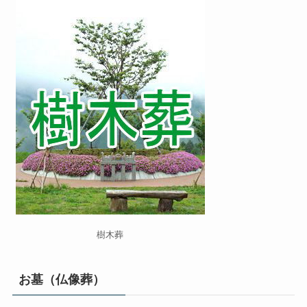
樹木葬
お墓（仏像葬）