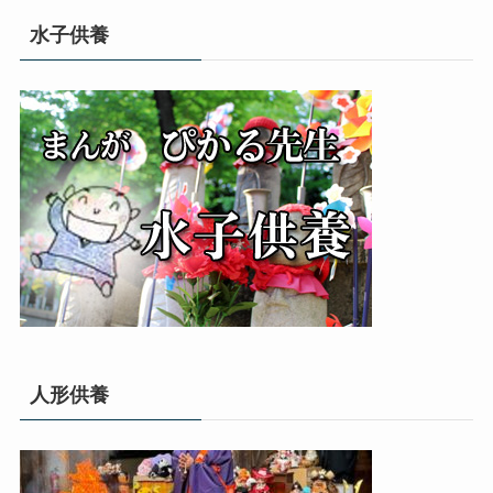
リ
水子供養
ー
人形供養