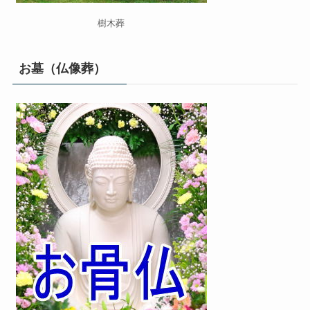
樹木葬
お墓（仏像葬）