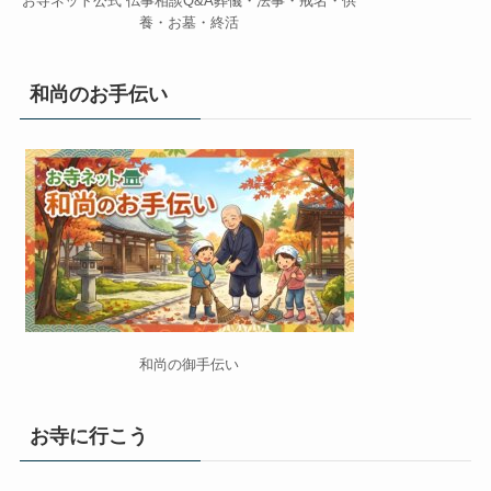
お寺ネット公式 仏事相談Q&A葬儀・法事・戒名・供
養・お墓・終活
和尚のお手伝い
和尚の御手伝い
お寺に行こう