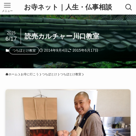
お寺ネット｜人生・仏事相談
メニュー
2015
読売カルチャー川口教室
6/17
2014年9月4日
2015年6月17日
つちぼとけ教室
ホーム
お寺に行こう
つちぼとけ
つちぼとけ教室