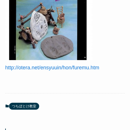
http://otera.net/ensyuuin/hon/furemu.htm
つちぼとけ教室