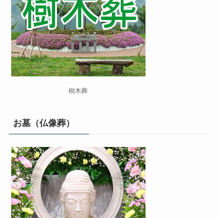
樹木葬
お墓（仏像葬）