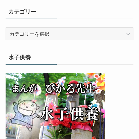
カテゴリー
カ
テ
ゴ
リ
水子供養
ー