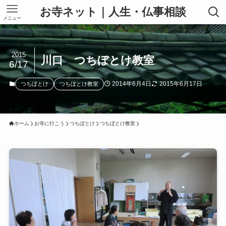
お寺ネット｜人生・仏事相談
メニュー
2015
川口 つちぼとけ教室
6/17
2014年6月4日
2015年6月17日
つちぼとけ
つちぼとけ教室
ホーム
お寺に行こう
つちぼとけ
つちぼとけ教室