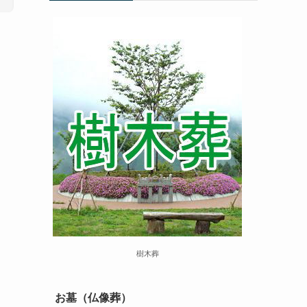
樹木葬
お墓（仏像葬）