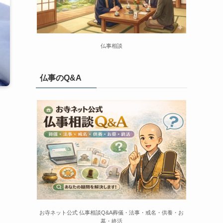
仏事相談
仏事のQ&A
お寺ネット公式 仏事相談Q&A葬儀・法事・戒名・供養・お
墓・終活