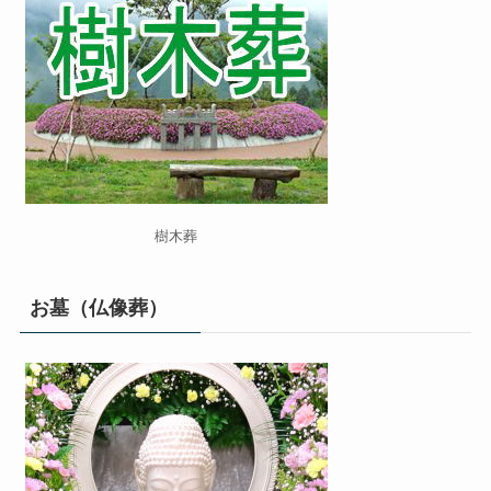
樹木葬
お墓（仏像葬）