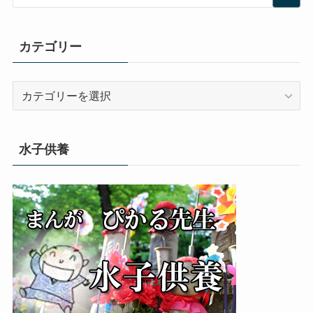
カテゴリー
カ
テ
ゴ
リ
水子供養
ー