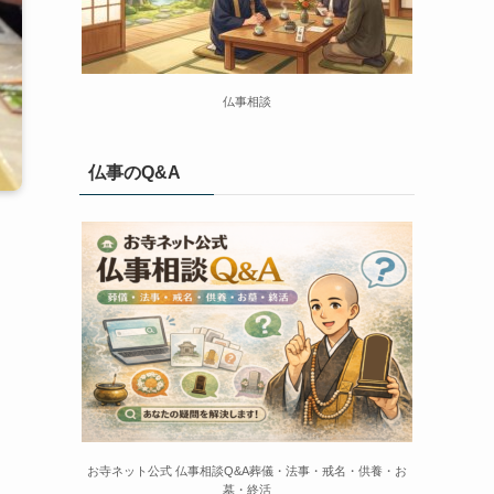
仏事相談
仏事のQ&A
お寺ネット公式 仏事相談Q&A葬儀・法事・戒名・供養・お
墓・終活