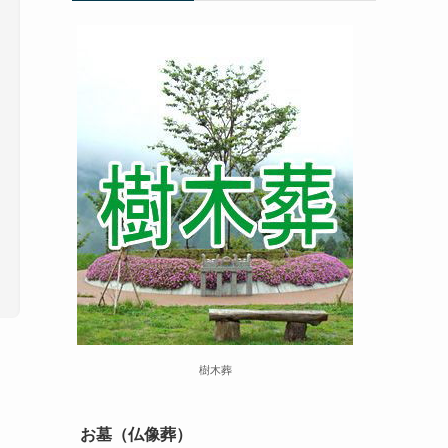
樹木葬
お墓（仏像葬）