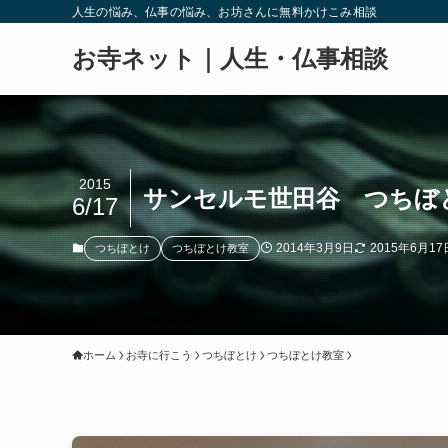
人生の悩み、仏事の悩み、お坊さんに無料かけこみ相談
お寺ネット｜人生・仏事相談
2015
サンセルモ世田谷 つちぼ
6/17
2014年3月9日
2015年6月17
つちぼとけ
つちぼとけ教室
ホーム
お寺に行こう
つちぼとけ
つちぼとけ教室