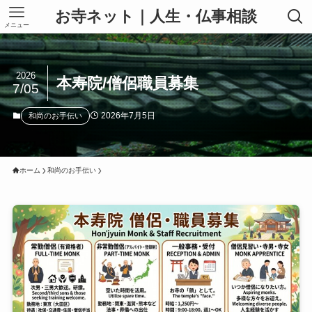
お寺ネット｜人生・仏事相談
メニュー
2026
本寿院/僧侶職員募集
7/05
2026年7月5日
和尚のお手伝い
ホーム
和尚のお手伝い