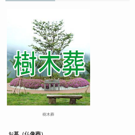
樹木葬
お墓（仏像葬）