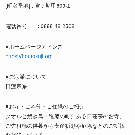
[町名番地] : 宮ケ崎甲609-1
電話番号 : 0898-48-2508
■ホームページアドレス
https://houtokuji.org
■ご宗派について
日蓮宗系
■
お寺
・ご本尊・ご住職のご紹介
タオルと焼き鳥・造船の町にある日蓮宗の
お寺
。
ご先祖様の供養か
ら安産祈願や厄除などのご祈祷