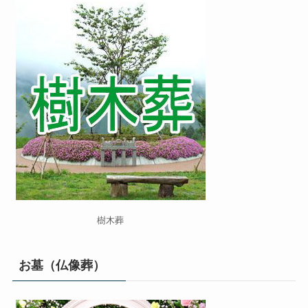
樹木葬
お墓（仏像葬）