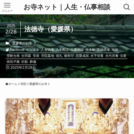
お寺ネット｜人生・仏事相談
メニュー
2025
法徳寺（愛媛県）
2/28
愛媛県のお寺
Facebook
インスタ
人形供養
人生相談
仏事相談
僧体験
先祖供養
写経
受験合格
合同墓
安産
寺院墓地
巡礼
御朱印
恋愛成就
水子供養
永代供養
法要
病気平癒
祈願
葬儀
2025年2月28日
ホーム
寺院
愛媛県のお寺