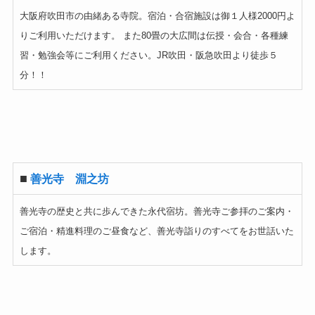
大阪府吹田市の由緒ある寺院。宿泊・合宿施設は御１人様2000円よ
りご利用いただけます。 また80畳の大広間は伝授・会合・各種練
習・勉強会等にご利用ください。JR吹田・阪急吹田より徒歩５
分！！
■
善光寺 淵之坊
善光寺の歴史と共に歩んできた永代宿坊。善光寺ご参拝のご案内・
ご宿泊・精進料理のご昼食など、善光寺詣りのすべてをお世話いた
します。