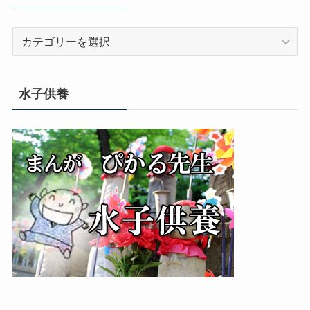
カ
テ
ゴ
リ
水子供養
ー