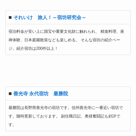
■
それいけ 旅人！～宿坊研究会～
宿泊料金が安い上に国宝や重要文化財に触れられ、 精進料理、座
禅体験、日本庭園散策なども楽しめる。 そんな宿坊の紹介ペー
ジ。紹介宿坊は200件以上！
■
善光寺 永代宿坊 最勝院
最勝院は長野県善光寺の宿坊です。信州善光寺に一番近い宿坊で
す。随時更新しております。 副住職日記、奥様奮闘記も好評で
す。