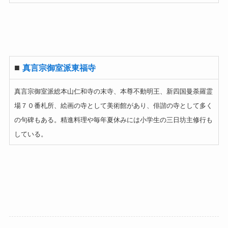
■
真言宗御室派東福寺
真言宗御室派総本山仁和寺の末寺、本尊不動明王、新四国曼荼羅霊
場７０番札所、絵画の寺として美術館があり、俳諧の寺として多く
の句碑もある。精進料理や毎年夏休みには小学生の三日坊主修行も
している。