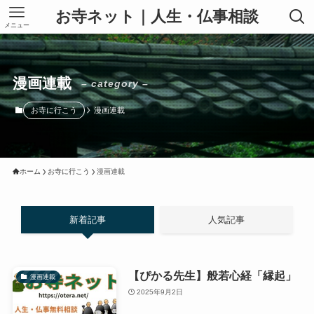
お寺ネット｜人生・仏事相談
メニュー
漫画連載
– category –
お寺に行こう
漫画連載
ホーム
お寺に行こう
漫画連載
新着記事
人気記事
【ぴかる先生】般若心経「縁起」
漫画連載
2025年9月2日