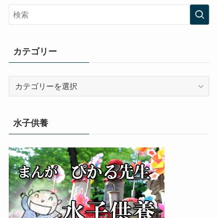
カテゴリー
カ
テ
ゴ
リ
水子供養
ー