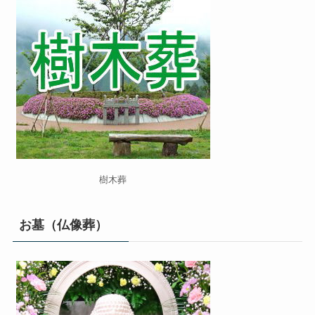
樹木葬
お墓（仏像葬）