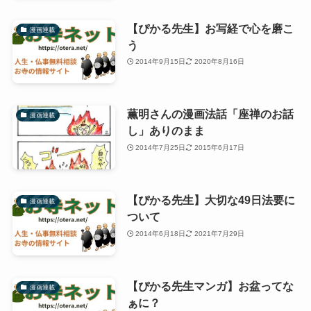
【ぴかる先生】お写経で心を磨こ
漫画連載
う
2014年9月15日
2020年8月16日
薫明さんの漫画法話「座禅のお話
漫画連載
し」ありのまま
2014年7月25日
2015年6月17日
【ぴかる先生】大切な49日法要に
漫画連載
ついて
2014年6月18日
2021年7月29日
【ぴかる先生マンガ】お盆ってな
漫画連載
ぁに？