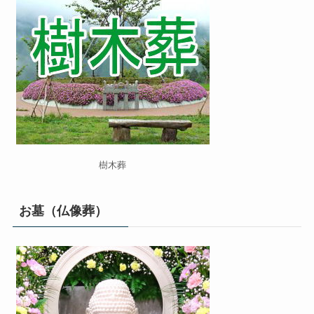
樹木葬
お墓（仏像葬）