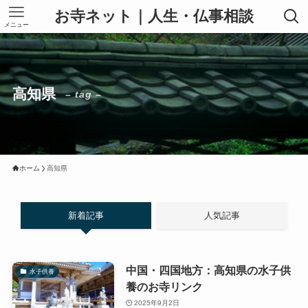
お寺ネット｜人生・仏事相談
メニュー
高知県
– tag –
ホーム
高知県
新着記事
人気記事
中国・四国地方：高知県の水子供
水子供養
養のお寺リンク
2025年9月2日