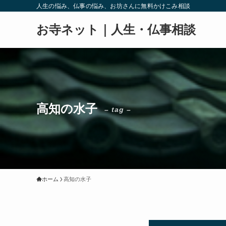
人生の悩み、仏事の悩み、お坊さんに無料かけこみ相談
お寺ネット｜人生・仏事相談
高知の水子
– tag –
ホーム
高知の水子