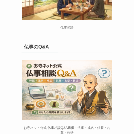
仏事相談
仏事のQ&A
お寺ネット公式 仏事相談Q&A葬儀・法事・戒名・供養・お
墓・終活