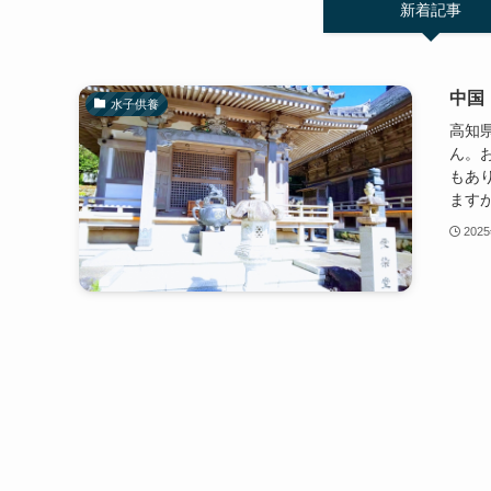
新着記事
中国
水子供養
高知
ん。
もあ
ますが
202