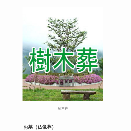
樹木葬
お墓（仏像葬）