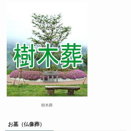
樹木葬
お墓（仏像葬）