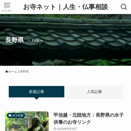
お寺ネット｜人生・仏事相談
メニュー
長野県
– tag –
ホーム
長野県
新着記事
人気記事
甲信越・北陸地方：長野県の水子
水子供養
供養のお寺リンク
2025年9月2日