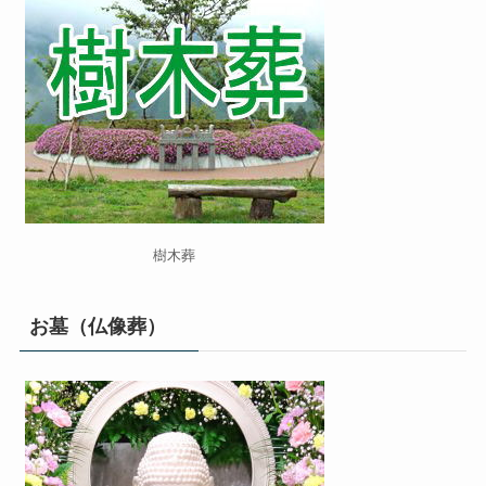
樹木葬
お墓（仏像葬）