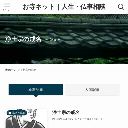
お寺ネット｜人生・仏事相談
メニュー
浄土宗の戒名
– tag –
ホーム
浄土宗の戒名
新着記事
人気記事
浄土宗の戒名
宗派と戒名
2021年4月27日
2021年11月29日