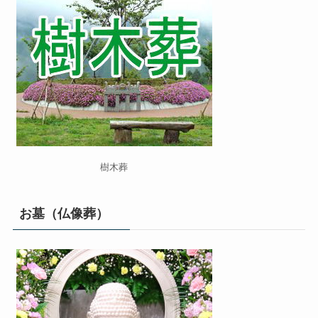
樹木葬
お墓（仏像葬）