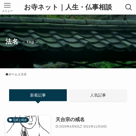
お寺ネット｜人生・仏事相談
メニュー
法名
– tag –
ホーム
法名
新着記事
人気記事
天台宗の戒名
宗派と戒名
2020年4月9日
2021年11月29日