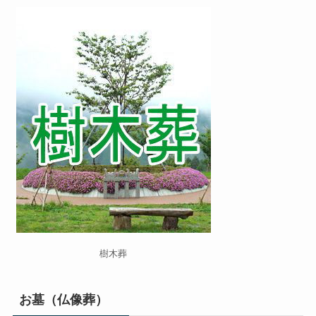
樹木葬
お墓（仏像葬）