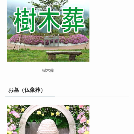
樹木葬
お墓（仏像葬）