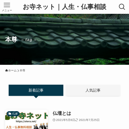
お寺ネット｜人生・仏事相談
メニュー
本尊
– tag –
ホーム
本尊
新着記事
人気記事
仏壇とは
仏壇
2021年5月6日
2021年7月25日