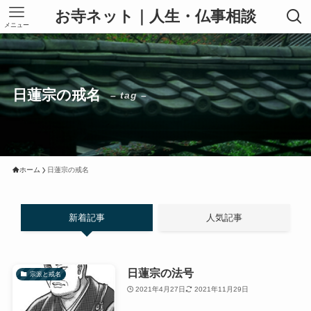
お寺ネット｜人生・仏事相談
メニュー
日蓮宗の戒名
– tag –
ホーム
日蓮宗の戒名
新着記事
人気記事
日蓮宗の法号
宗派と戒名
2021年4月27日
2021年11月29日