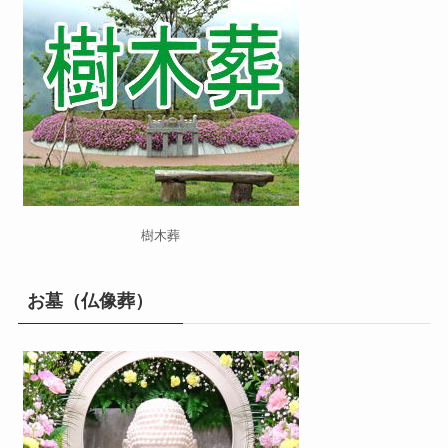
樹木葬
お墓（仏像葬）