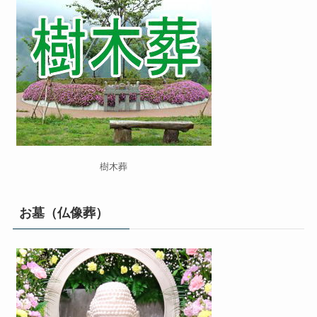
樹木葬
お墓（仏像葬）