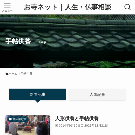
お寺ネット｜人生・仏事相談
メニュー
手帖供養
– tag –
ホーム
手帖供養
新着記事
人気記事
人形供養と手帖供養
個人的な事
2014年9月15日
2021年12月21日