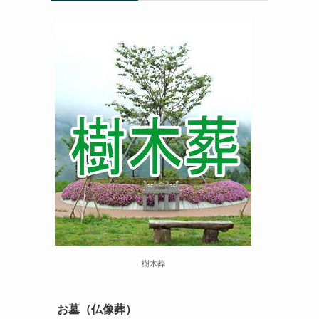
樹木葬
お墓（仏像葬）