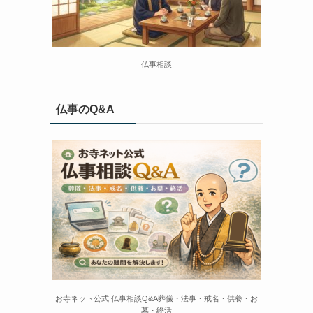
仏事相談
仏事のQ&A
お寺ネット公式 仏事相談Q&A葬儀・法事・戒名・供養・お
墓・終活