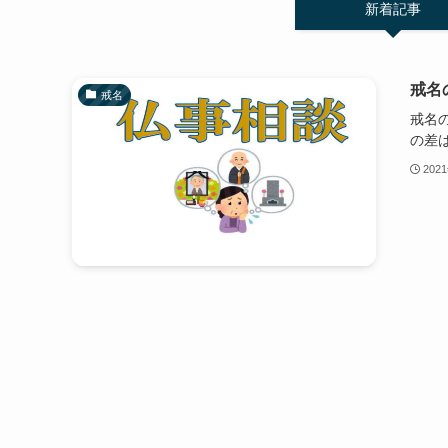
新着記事
戒名
戒名
戒名
の差
202