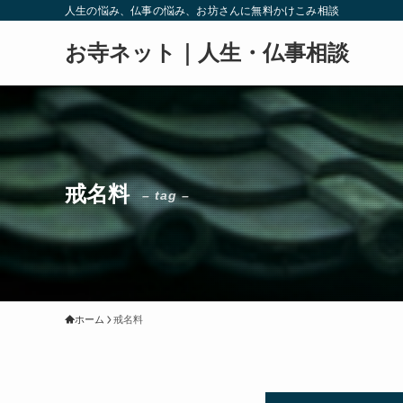
人生の悩み、仏事の悩み、お坊さんに無料かけこみ相談
お寺ネット｜人生・仏事相談
戒名料
– tag –
ホーム
戒名料