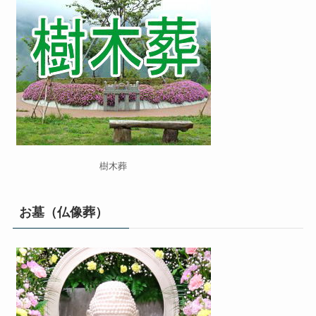
樹木葬
お墓（仏像葬）