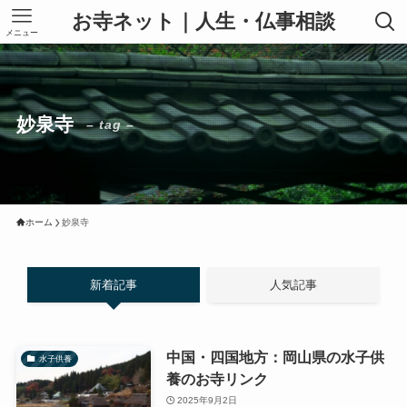
お寺ネット｜人生・仏事相談
メニュー
妙泉寺
– tag –
ホーム
妙泉寺
新着記事
人気記事
中国・四国地方：岡山県の水子供
水子供養
養のお寺リンク
2025年9月2日