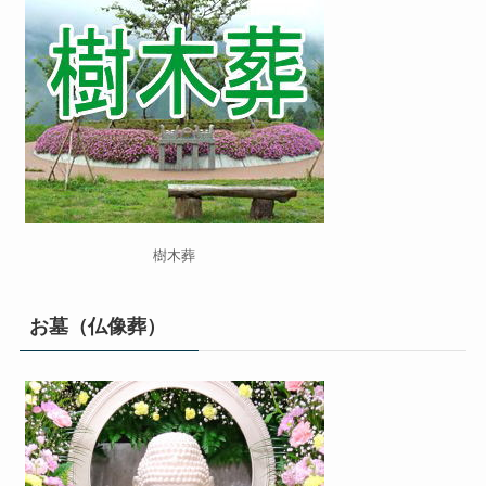
樹木葬
お墓（仏像葬）