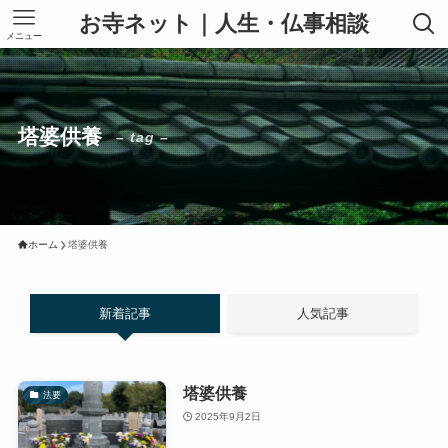
お寺ネット｜人生・仏事相談
メニュー
塔婆供養
– tag –
ホーム
塔婆供養
新着記事
人気記事
塔婆供養
法要
2025年9月2日