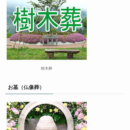
樹木葬
お墓（仏像葬）