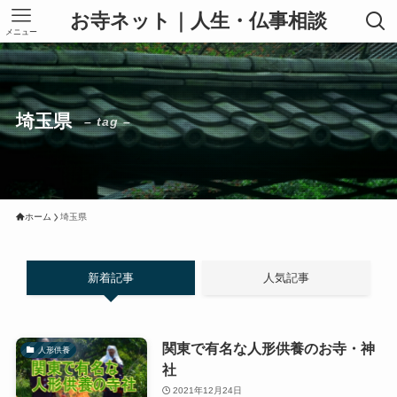
お寺ネット｜人生・仏事相談
メニュー
埼玉県
– tag –
ホーム
埼玉県
新着記事
人気記事
関東で有名な人形供養のお寺・神
人形供養
社
2021年12月24日