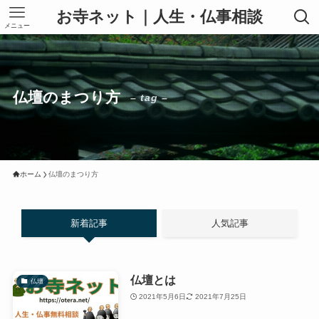
お寺ネット｜人生・仏事相談
メニュー
仏壇のまつり方
– tag –
ホーム
仏壇のまつり方
新着記事
人気記事
仏壇とは
仏壇
2021年5月6日
2021年7月25日