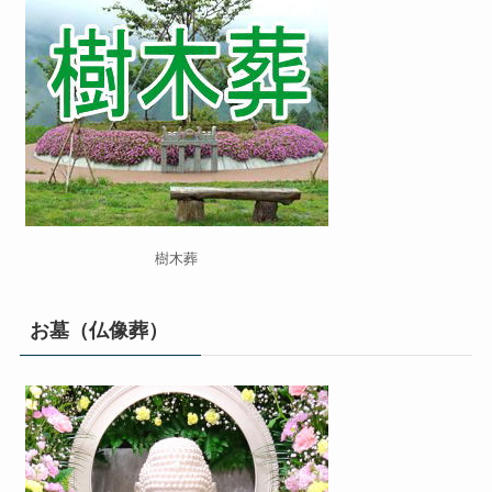
樹木葬
お墓（仏像葬）