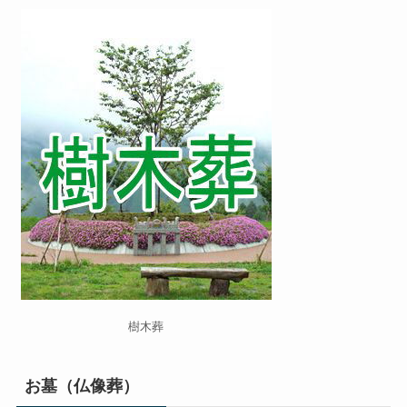
樹木葬
お墓（仏像葬）