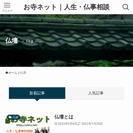
お寺ネット｜人生・仏事相談
メニュー
仏壇
– tag –
ホーム
仏壇
新着記事
人気記事
仏壇とは
仏壇
2021年5月6日
2021年7月25日