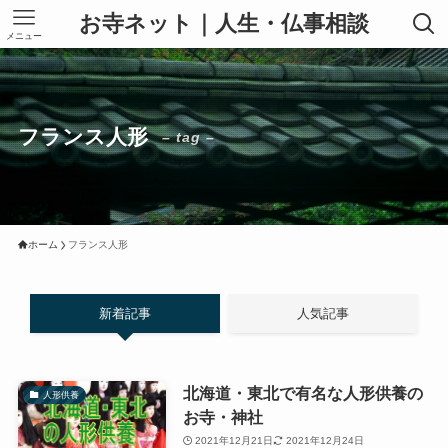
お寺ネット｜人生・仏事相談
メニュー
フランス人形
– tag –
ホーム
フランス人形
新着記事
人気記事
北海道・東北で有名な人形供養の
人形供養
お寺・神社
2021年12月21日
2021年12月24日