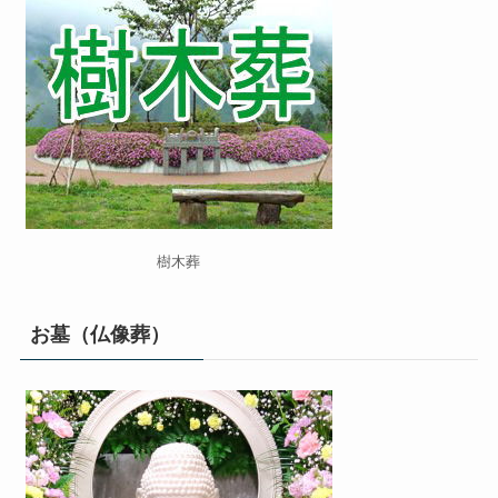
樹木葬
お墓（仏像葬）