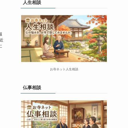
人生相談
報
近
に
お寺ネット人生相談
仏事相談