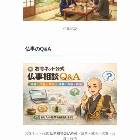
仏事相談
仏事のQ&A
お寺ネット公式 仏事相談Q&A葬儀・法事・戒名・供養・お
墓・終活