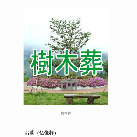
樹木葬
お墓（仏像葬）