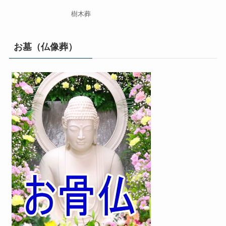
樹木葬
お墓（仏像葬）