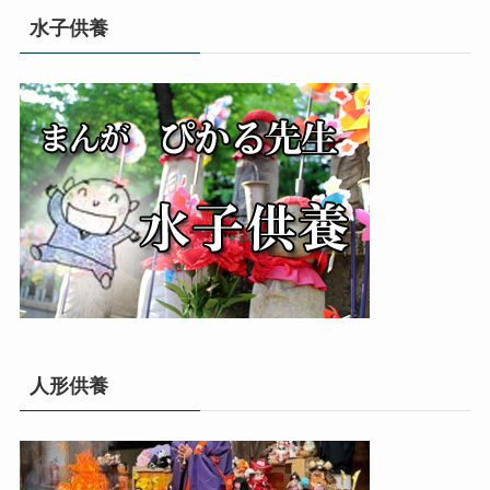
リ
水子供養
ー
人形供養